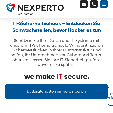
E
P
B
Zum
n
h
a
v
o
r
Inhalt
e
n
s
springen
l
e
o
-
IT-Sicherheitscheck – Entdecken Sie
p
a
Schwachstellen, bevor Hacker es tun
e
l
t
Schützen Sie Ihre Daten und IT-Systeme mit
unserem IT-Sicherheitscheck. Wir identifizieren
Sicherheitslücken in Ihrer IT-Infrastruktur und
helfen, Ihr Unternehmen vor Cyberangriffen zu
schützen. Lassen Sie Ihre IT-Sicherheit prüfen –
bevor es zu spät ist.
we make
IT
secure.
Beratungstermin vereinbaren
m
er